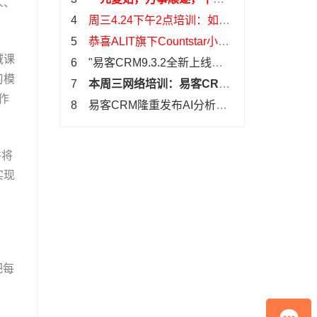
人、
喜乐
4
周三4.24下午2点培训：如何
设置打印
5
恭喜ALIT旗下Countstar小程
序商城
域课
6 "易客CRM9.3.2全新上线，
“龙”重登
习模
7
本周三网络培训：易客CRM
发布阶段推
作
8 易客CRM隆重发布AI分析和
AI客服功
并将
实现
把每