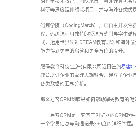
沿科学技术教育。团队来自于海外计算机名
科研等深度延伸领域项目，并与海外各类优质
码趣学院（CodingMarch），已自主
程，码趣课程用独特的授课方式引导学生循
式，运用世界先进STEAM教育理念和海外
能力得到更早的启蒙和更全方位的提升。
耀码教育科技(上海)有限公司近日签约
易客C
教育培训企业的管理思想融合，建立了企业
各类数据的汇总分析。
那么易客CRM到底是如何帮助耀码教育的呢
一、易客CRM是一套基于浏览器的CRM软
一个学员信息与沟通记录360度的详细掌握。