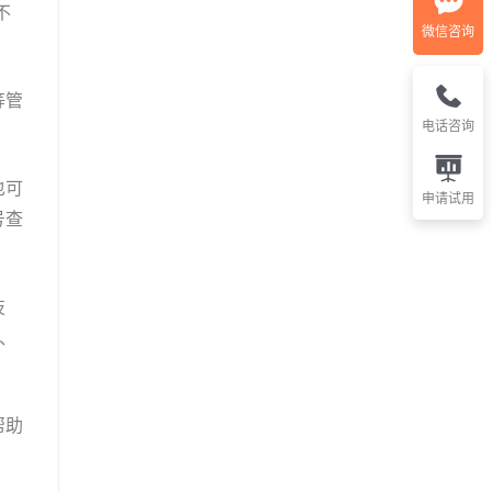
不
微信咨询
等管
电话咨询
也可
申请试用
号查
技
、
帮助