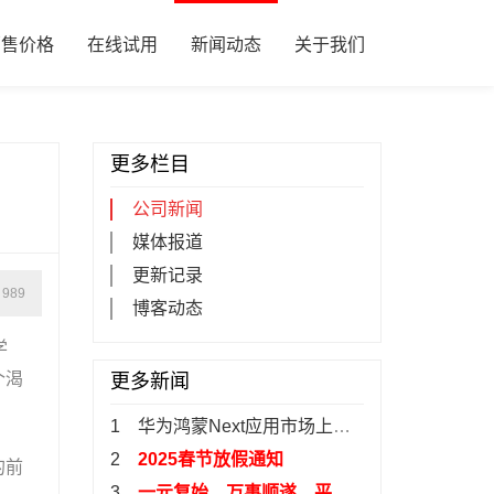
销售价格
在线试用
新闻动态
关于我们
更多栏目
公司新闻
媒体报道
更新记录
：
989
博客动态
学
个渴
更多新闻
1 华为鸿蒙Next应用市场上架
易客CRM
2
2025春节放假通知
的前
3
一元复始，万事顺遂，平安