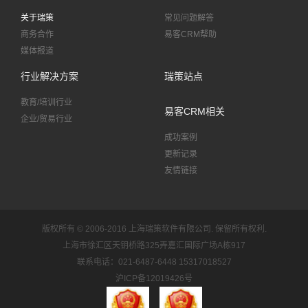
关于瑞策
常见问题解答
商务合作
易客CRM帮助
媒体报道
行业解决方案
瑞策站点
教育/培训行业
易客CRM相关
企业/贸易行业
成功案例
更新记录
友情链接
版权所有 © 2006-2016 上海瑞策软件有限公司.
保留所有权利.
上海市徐汇区天钥桥路325弄嘉汇国际广场A栋917
联系电话：021-6487-6448 15317018527
沪ICP备12019426号