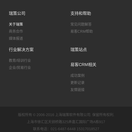
瑞策公司
支持和帮助
关于瑞策
常见问题解答
商务合作
易客CRM帮助
媒体报道
行业解决方案
瑞策站点
教育/培训行业
易客CRM相关
企业/贸易行业
成功案例
更新记录
友情链接
版权所有 © 2006-2016 上海瑞策软件有限公司.
保留所有权利.
上海市徐汇区天钥桥路325弄嘉汇国际广场A栋917
联系电话：021-6487-6448 15317018527