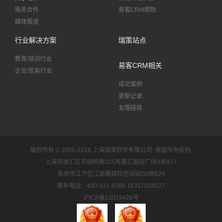
商务合作
易客CRM帮助
媒体报道
行业解决方案
瑞策站点
教育/培训行业
易客CRM相关
企业/贸易行业
成功案例
更新记录
友情链接
版权所有 © 2006-2016 上海瑞策软件有限公司.
保留所有权利.
上海市徐汇区天钥桥路325弄嘉汇国际广场A栋917
南京市江宁区江南路城际空间站D2栋624
联系电话：400-921-9366 15317018527
沪ICP备12019426号